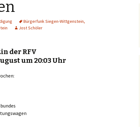
gen
digung
Bürgerfunk Siegen-Wittgenstein
,
tein
Jost Schöler
in der RFV
August um 20:03 Uhr
ochen:
tbundes
ettungswagen