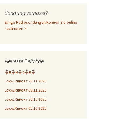
Sendung verpasst?
Einige Radiosendungen können Sie online
nachhören >
Neueste Beiträge
⸎ᴇ⸎ɴ⸎ᴅ⸎ᴇ⸎
LᴏᴋᴀʟRᴇᴘᴏʀᴛ 23.11.2025
LᴏᴋᴀʟRᴇᴘᴏʀᴛ 09.11.2025
LᴏᴋᴀʟRᴇᴘᴏʀᴛ 26.10.2025
LᴏᴋᴀʟRᴇᴘᴏʀᴛ 05.10.2025