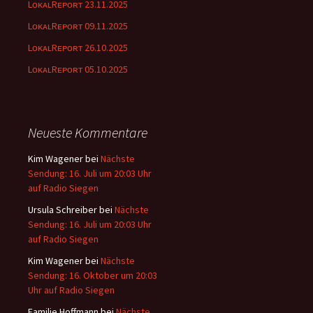
LᴏᴋᴀʟRᴇᴘᴏʀᴛ 23.11.2025
LᴏᴋᴀʟRᴇᴘᴏʀᴛ 09.11.2025
LᴏᴋᴀʟRᴇᴘᴏʀᴛ 26.10.2025
LᴏᴋᴀʟRᴇᴘᴏʀᴛ 05.10.2025
Neueste Kommentare
Kim Wagener
bei
Nächste
Sendung: 16. Juli um 20:03 Uhr
auf Radio Siegen
Ursula Schreiber
bei
Nächste
Sendung: 16. Juli um 20:03 Uhr
auf Radio Siegen
Kim Wagener
bei
Nächste
Sendung: 16. Oktober um 20:03
Uhr auf Radio Siegen
Familie Hoffmann
bei
Nächste