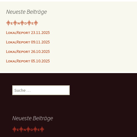
Neueste Beiträge
⸎ᴇ⸎ɴ⸎ᴅ⸎ᴇ⸎
LᴏᴋᴀʟRᴇᴘᴏʀᴛ 23.11.2025
LᴏᴋᴀʟRᴇᴘᴏʀᴛ 09.11.2025
LᴏᴋᴀʟRᴇᴘᴏʀᴛ 26.10.2025
LᴏᴋᴀʟRᴇᴘᴏʀᴛ 05.10.2025
Suche
nach:
Neueste Beiträge
⸎ᴇ⸎ɴ⸎ᴅ⸎ᴇ⸎