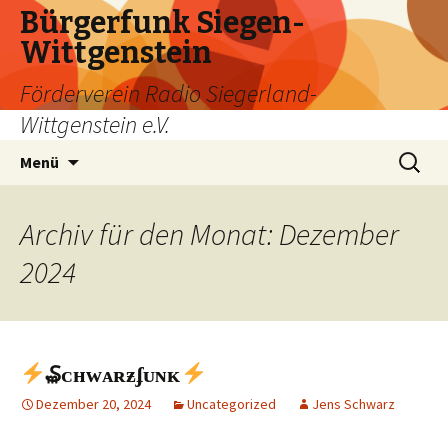
Bürgerfunk Siegen-
Wittgenstein
Förderverein Radio Siegerland-
Wittgenstein e.V.
Springe
Suche
Menü
zum
nach:
Inhalt
Archiv für den Monat: Dezember
2024
₷ᴄʜᴡᴀʀƶʄᴜɴᴋ
Dezember 20, 2024
Uncategorized
Jens Schwarz