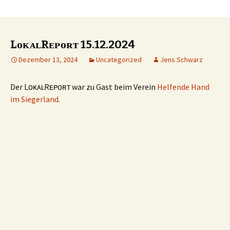
LᴏᴋᴀʟRᴇᴘᴏʀᴛ 15.12.2024
Dezember 13, 2024
Uncategorized
Jens Schwarz
Der LᴏᴋᴀʟRᴇᴘᴏʀᴛ war zu Gast beim Verein
Helfende Hand
im Siegerland
.