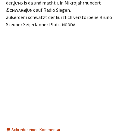
der Ʝ℮ɴꜱ is da und macht ℮in Mikrojahrhundert
₷ᴄʜᴡᴀʀƶʄᴜɴᴋ auf Radio Siegen.
außerdem schwätzt der kürzlich verstorbene Bruno
Steuber Seijerlänner Platt. ɴᴏᴅᴅᴀ
Schreibe einen Kommentar