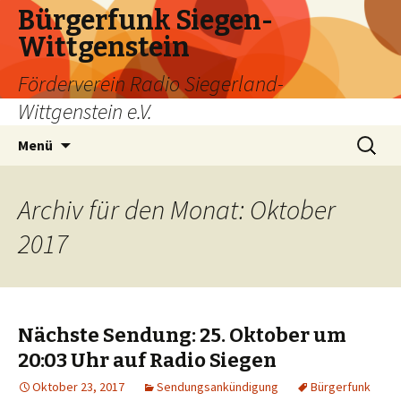
Bürgerfunk Siegen-
Wittgenstein
Förderverein Radio Siegerland-
Wittgenstein e.V.
Springe
Suche
Menü
zum
nach:
Inhalt
Archiv für den Monat: Oktober
2017
Nächste Sendung: 25. Oktober um
20:03 Uhr auf Radio Siegen
Oktober 23, 2017
Sendungsankündigung
Bürgerfunk