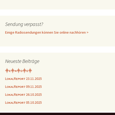
Sendung verpasst?
Einige Radiosendungen können Sie online nachhören >
Neueste Beiträge
⸎ᴇ⸎ɴ⸎ᴅ⸎ᴇ⸎
LᴏᴋᴀʟRᴇᴘᴏʀᴛ 23.11.2025
LᴏᴋᴀʟRᴇᴘᴏʀᴛ 09.11.2025
LᴏᴋᴀʟRᴇᴘᴏʀᴛ 26.10.2025
LᴏᴋᴀʟRᴇᴘᴏʀᴛ 05.10.2025