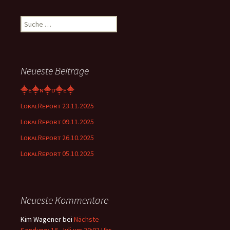
Suche
nach:
Neueste Beiträge
⸎ᴇ⸎ɴ⸎ᴅ⸎ᴇ⸎
LᴏᴋᴀʟRᴇᴘᴏʀᴛ 23.11.2025
LᴏᴋᴀʟRᴇᴘᴏʀᴛ 09.11.2025
LᴏᴋᴀʟRᴇᴘᴏʀᴛ 26.10.2025
LᴏᴋᴀʟRᴇᴘᴏʀᴛ 05.10.2025
Neueste Kommentare
Kim Wagener
bei
Nächste