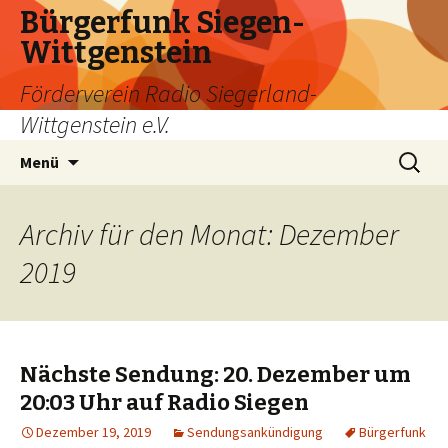
Bürgerfunk Siegen-
Wittgenstein
Förderverein Radio Siegerland-
Wittgenstein e.V.
Springe
Suche
Menü
zum
nach:
Inhalt
Archiv für den Monat: Dezember
2019
Nächste Sendung: 20. Dezember um
20:03 Uhr auf Radio Siegen
Dezember 19, 2019
Sendungsankündigung
Bürgerfunk