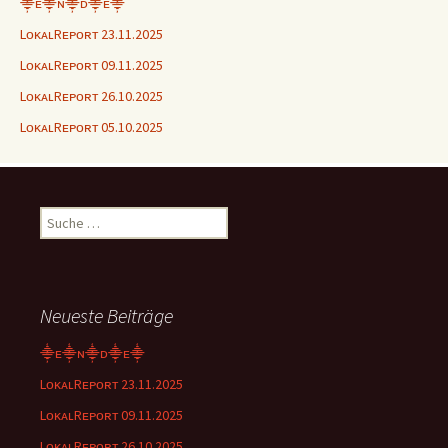
⸎ᴇ⸎ɴ⸎ᴅ⸎ᴇ⸎
LᴏᴋᴀʟRᴇᴘᴏʀᴛ 23.11.2025
LᴏᴋᴀʟRᴇᴘᴏʀᴛ 09.11.2025
LᴏᴋᴀʟRᴇᴘᴏʀᴛ 26.10.2025
LᴏᴋᴀʟRᴇᴘᴏʀᴛ 05.10.2025
Suche
nach:
Neueste Beiträge
⸎ᴇ⸎ɴ⸎ᴅ⸎ᴇ⸎
LᴏᴋᴀʟRᴇᴘᴏʀᴛ 23.11.2025
LᴏᴋᴀʟRᴇᴘᴏʀᴛ 09.11.2025
LᴏᴋᴀʟRᴇᴘᴏʀᴛ 26.10.2025