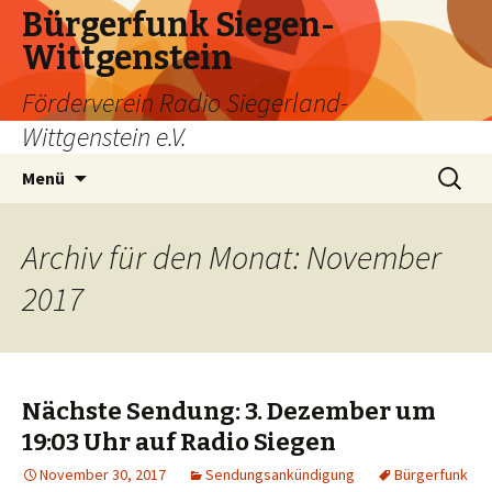
Bürgerfunk Siegen-
Wittgenstein
Förderverein Radio Siegerland-
Wittgenstein e.V.
Springe
Suche
Menü
zum
nach:
Inhalt
Archiv für den Monat: November
2017
Nächste Sendung: 3. Dezember um
19:03 Uhr auf Radio Siegen
November 30, 2017
Sendungsankündigung
Bürgerfunk