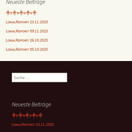
Neueste Beiträge
⸎ᴇ⸎ɴ⸎ᴅ⸎ᴇ⸎
LᴏᴋᴀʟRᴇᴘᴏʀᴛ 23.11.2025
LᴏᴋᴀʟRᴇᴘᴏʀᴛ 09.11.2025
LᴏᴋᴀʟRᴇᴘᴏʀᴛ 26.10.2025
LᴏᴋᴀʟRᴇᴘᴏʀᴛ 05.10.2025
Suche
nach:
Neueste Beiträge
⸎ᴇ⸎ɴ⸎ᴅ⸎ᴇ⸎
LᴏᴋᴀʟRᴇᴘᴏʀᴛ 23.11.2025