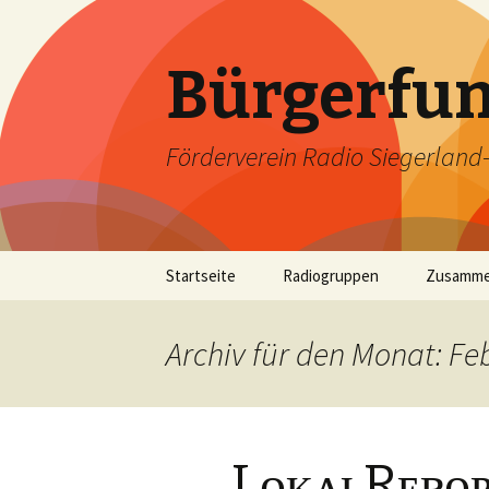
Bürgerfun
Förderverein Radio Siegerland-W
Springe
Startseite
Radiogruppen
Zusamme
zum
Inhalt
Archiv für den Monat: Fe
LᴏᴋᴀʟRᴇᴘᴏʀ