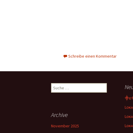
Schreibe einen Kommentar
Suche
Neu
nach:
⸎ᴇ
Lᴏᴋᴀ
Archive
Lᴏᴋᴀ
Lᴏᴋᴀ
November 2025