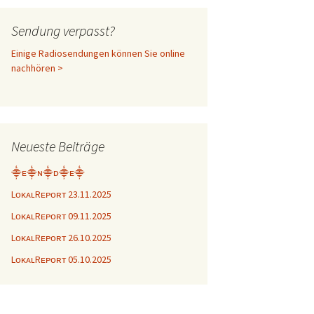
Sendung verpasst?
Einige Radiosendungen können Sie online
nachhören >
Neueste Beiträge
⸎ᴇ⸎ɴ⸎ᴅ⸎ᴇ⸎
LᴏᴋᴀʟRᴇᴘᴏʀᴛ 23.11.2025
LᴏᴋᴀʟRᴇᴘᴏʀᴛ 09.11.2025
LᴏᴋᴀʟRᴇᴘᴏʀᴛ 26.10.2025
LᴏᴋᴀʟRᴇᴘᴏʀᴛ 05.10.2025