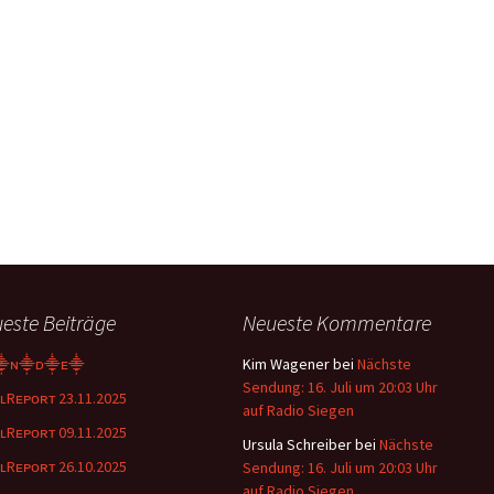
este Beiträge
Neueste Kommentare
⸎ɴ⸎ᴅ⸎ᴇ⸎
Kim Wagener
bei
Nächste
Sendung: 16. Juli um 20:03 Uhr
ʟRᴇᴘᴏʀᴛ 23.11.2025
auf Radio Siegen
ʟRᴇᴘᴏʀᴛ 09.11.2025
Ursula Schreiber
bei
Nächste
ʟRᴇᴘᴏʀᴛ 26.10.2025
Sendung: 16. Juli um 20:03 Uhr
auf Radio Siegen