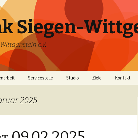
k Siegen-Wittg
ittgenstein e.V.
narbeit
Servicestelle
Studio
Ziele
Kontakt
25 Jahre Bürgerfunk
bruar 2025
ᴛ 09.02.2025