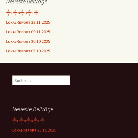
Neueste Beiträge
⸎ᴇ⸎ɴ⸎ᴅ⸎ᴇ⸎
LᴏᴋᴀʟRᴇᴘᴏʀᴛ 23.11.2025
LᴏᴋᴀʟRᴇᴘᴏʀᴛ 09.11.2025
LᴏᴋᴀʟRᴇᴘᴏʀᴛ 26.10.2025
LᴏᴋᴀʟRᴇᴘᴏʀᴛ 05.10.2025
Suche
nach:
Neueste Beiträge
⸎ᴇ⸎ɴ⸎ᴅ⸎ᴇ⸎
LᴏᴋᴀʟRᴇᴘᴏʀᴛ 23.11.2025