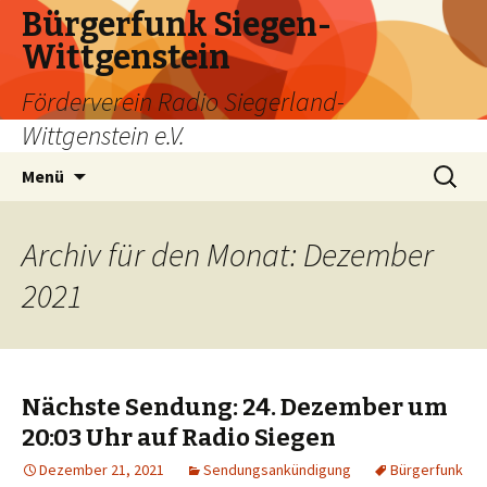
Bürgerfunk Siegen-
Wittgenstein
Förderverein Radio Siegerland-
Wittgenstein e.V.
Springe
Suche
Menü
zum
nach:
Inhalt
Archiv für den Monat: Dezember
2021
Nächste Sendung: 24. Dezember um
20:03 Uhr auf Radio Siegen
Dezember 21, 2021
Sendungsankündigung
Bürgerfunk