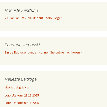
Nächste Sendung
27. Januar um 20:03 Uhr auf Radio Siegen
Sendung verpasst?
Einige Radiosendungen können Sie online nachhören >
Neueste Beiträge
⸎ᴇ⸎ɴ⸎ᴅ⸎ᴇ⸎
LᴏᴋᴀʟRᴇᴘᴏʀᴛ 23.11.2025
LᴏᴋᴀʟRᴇᴘᴏʀᴛ 09.11.2025