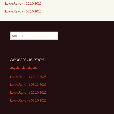
LᴏᴋᴀʟRᴇᴘᴏʀᴛ 26.10.2025
LᴏᴋᴀʟRᴇᴘᴏʀᴛ 05.10.2025
Suche
nach:
Neueste Beiträge
⸎ᴇ⸎ɴ⸎ᴅ⸎ᴇ⸎
LᴏᴋᴀʟRᴇᴘᴏʀᴛ 23.11.2025
LᴏᴋᴀʟRᴇᴘᴏʀᴛ 09.11.2025
LᴏᴋᴀʟRᴇᴘᴏʀᴛ 26.10.2025
LᴏᴋᴀʟRᴇᴘᴏʀᴛ 05.10.2025