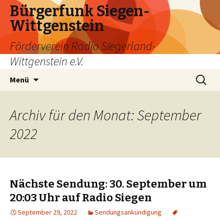
Bürgerfunk Siegen-
Wittgenstein
Förderverein Radio Siegerland-
Wittgenstein e.V.
Springe
Suche
Menü
zum
nach:
Inhalt
Archiv für den Monat: September
2022
Nächste Sendung: 30. September um
20:03 Uhr auf Radio Siegen
September 29, 2022
Sendungsankündigung