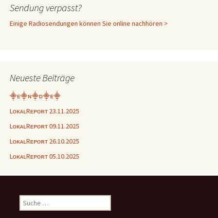
Sendung verpasst?
Einige Radiosendungen können Sie online nachhören >
Neueste Beiträge
⸎ᴇ⸎ɴ⸎ᴅ⸎ᴇ⸎
LᴏᴋᴀʟRᴇᴘᴏʀᴛ 23.11.2025
LᴏᴋᴀʟRᴇᴘᴏʀᴛ 09.11.2025
LᴏᴋᴀʟRᴇᴘᴏʀᴛ 26.10.2025
LᴏᴋᴀʟRᴇᴘᴏʀᴛ 05.10.2025
Suche
nach: