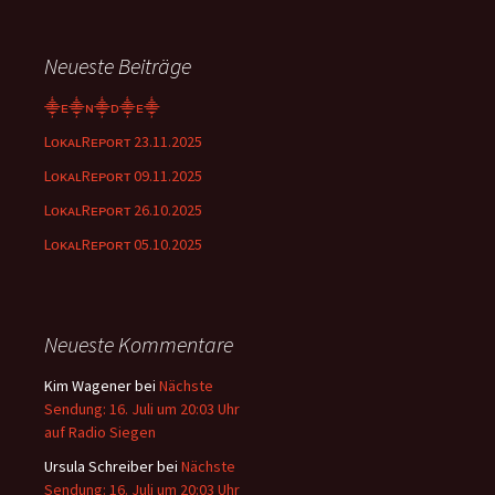
Neueste Beiträge
⸎ᴇ⸎ɴ⸎ᴅ⸎ᴇ⸎
LᴏᴋᴀʟRᴇᴘᴏʀᴛ 23.11.2025
LᴏᴋᴀʟRᴇᴘᴏʀᴛ 09.11.2025
LᴏᴋᴀʟRᴇᴘᴏʀᴛ 26.10.2025
LᴏᴋᴀʟRᴇᴘᴏʀᴛ 05.10.2025
Neueste Kommentare
Kim Wagener
bei
Nächste
Sendung: 16. Juli um 20:03 Uhr
auf Radio Siegen
Ursula Schreiber
bei
Nächste
Sendung: 16. Juli um 20:03 Uhr