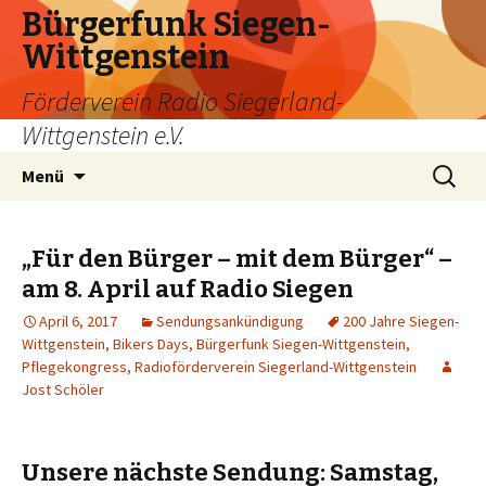
Bürgerfunk Siegen-
Wittgenstein
Förderverein Radio Siegerland-
Wittgenstein e.V.
Springe
Suche
Menü
zum
nach:
Inhalt
„Für den Bürger – mit dem Bürger“ –
am 8. April auf Radio Siegen
April 6, 2017
Sendungsankündigung
200 Jahre Siegen-
Wittgenstein
,
Bikers Days
,
Bürgerfunk Siegen-Wittgenstein
,
Pflegekongress
,
Radioförderverein Siegerland-Wittgenstein
Jost Schöler
Unsere nächste Sendung: Samstag,