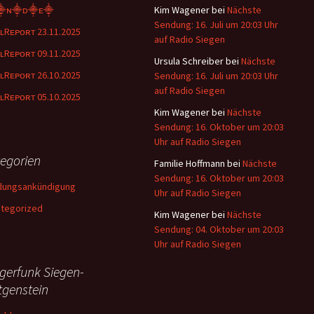
⸎ɴ⸎ᴅ⸎ᴇ⸎
Kim Wagener
bei
Nächste
Sendung: 16. Juli um 20:03 Uhr
ʟRᴇᴘᴏʀᴛ 23.11.2025
auf Radio Siegen
ʟRᴇᴘᴏʀᴛ 09.11.2025
Ursula Schreiber
bei
Nächste
ʟRᴇᴘᴏʀᴛ 26.10.2025
Sendung: 16. Juli um 20:03 Uhr
auf Radio Siegen
ʟRᴇᴘᴏʀᴛ 05.10.2025
Kim Wagener
bei
Nächste
Sendung: 16. Oktober um 20:03
Uhr auf Radio Siegen
egorien
Familie Hoffmann
bei
Nächste
Sendung: 16. Oktober um 20:03
dungsankündigung
Uhr auf Radio Siegen
tegorized
Kim Wagener
bei
Nächste
Sendung: 04. Oktober um 20:03
Uhr auf Radio Siegen
gerfunk Siegen-
tgenstein