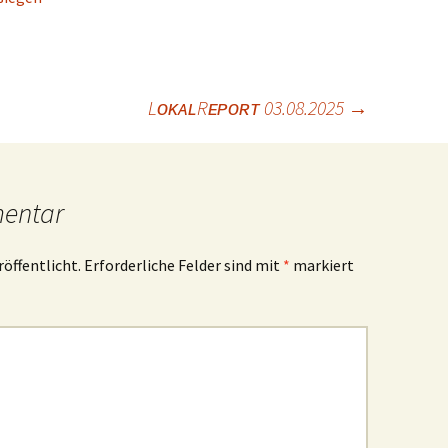
LᴏᴋᴀʟRᴇᴘᴏʀᴛ 03.08.2025
→
mentar
röffentlicht.
Erforderliche Felder sind mit
*
markiert