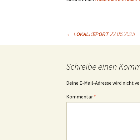
Beitrags-
←
LᴏᴋᴀʟRᴇᴘᴏʀᴛ 22.06.2025
Navigation
Schreibe einen Kom
Deine E-Mail-Adresse wird nicht ve
Kommentar
*