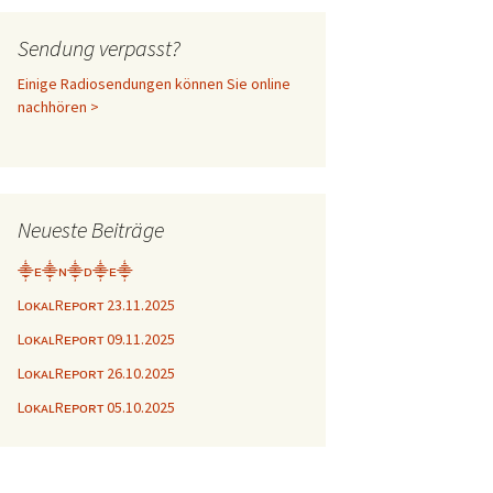
Sendung verpasst?
Einige Radiosendungen können Sie online
nachhören >
Neueste Beiträge
⸎ᴇ⸎ɴ⸎ᴅ⸎ᴇ⸎
LᴏᴋᴀʟRᴇᴘᴏʀᴛ 23.11.2025
LᴏᴋᴀʟRᴇᴘᴏʀᴛ 09.11.2025
LᴏᴋᴀʟRᴇᴘᴏʀᴛ 26.10.2025
LᴏᴋᴀʟRᴇᴘᴏʀᴛ 05.10.2025