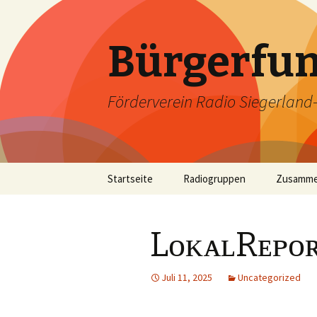
Bürgerfun
Förderverein Radio Siegerland-W
Springe
Startseite
Radiogruppen
Zusamme
zum
Inhalt
LᴏᴋᴀʟRᴇᴘᴏʀ
Juli 11, 2025
Uncategorized