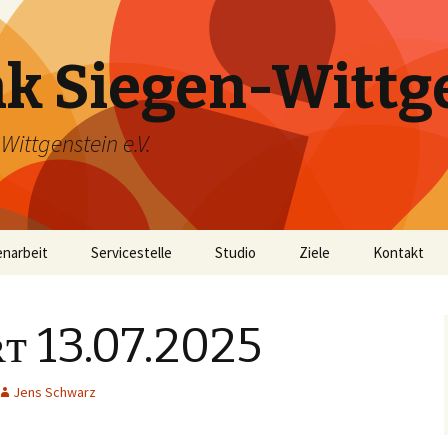
k Siegen-Wittg
ittgenstein e.V.
narbeit
Servicestelle
Studio
Ziele
Kontakt
25 Jahre Bürgerfunk
ᴛ 13.07.2025
Jens Schwarz