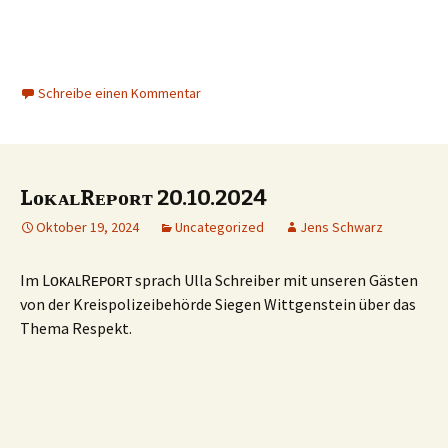
Schreibe einen Kommentar
LᴏᴋᴀʟRᴇᴘᴏʀᴛ 20.10.2024
Oktober 19, 2024
Uncategorized
Jens Schwarz
Im LᴏᴋᴀʟRᴇᴘᴏʀᴛ sprach Ulla Schreiber mit unseren Gästen
von der Kreispolizeibehörde Siegen Wittgenstein über das
Thema Respekt.