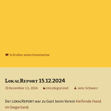
Schreibe einen Kommentar
LᴏᴋᴀʟRᴇᴘᴏʀᴛ 15.12.2024
Dezember 13, 2024
Uncategorized
Jens Schwarz
Der LᴏᴋᴀʟRᴇᴘᴏʀᴛ war zu Gast beim Verein
Helfende Hand
im Siegerland
.