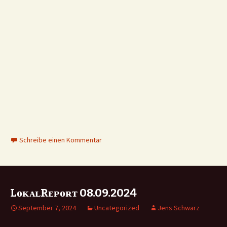
Schreibe einen Kommentar
LᴏᴋᴀʟRᴇᴘᴏʀᴛ 08.09.2024
September 7, 2024
Uncategorized
Jens Schwarz