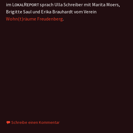
im LᴏᴋᴀʟRᴇᴘᴏʀᴛ sprach Ulla Schreiber mit Marita Moers,
Brigitte Saul und Erika Brauhardt vom Verein
Wohn(t)räume Freudenberg
.
Schreibe einen Kommentar