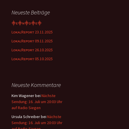
Neueste Beiträge
⸎ᴇ⸎ɴ⸎ᴅ⸎ᴇ⸎
LᴏᴋᴀʟRᴇᴘᴏʀᴛ 23.11.2025
LᴏᴋᴀʟRᴇᴘᴏʀᴛ 09.11.2025
LᴏᴋᴀʟRᴇᴘᴏʀᴛ 26.10.2025
LᴏᴋᴀʟRᴇᴘᴏʀᴛ 05.10.2025
Neueste Kommentare
Kim Wagener
bei
Nächste
Sendung: 16. Juli um 20:03 Uhr
auf Radio Siegen
Ursula Schreiber
bei
Nächste
Sendung: 16. Juli um 20:03 Uhr
auf Radio Siegen