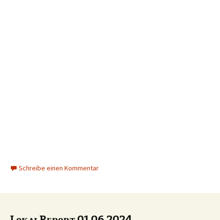
Schreibe einen Kommentar
LᴏᴋᴀʟRᴇᴘᴏʀᴛ 01.06.2024