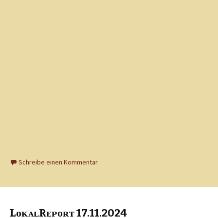
Schreibe einen Kommentar
LᴏᴋᴀʟRᴇᴘᴏʀᴛ 17.11.2024