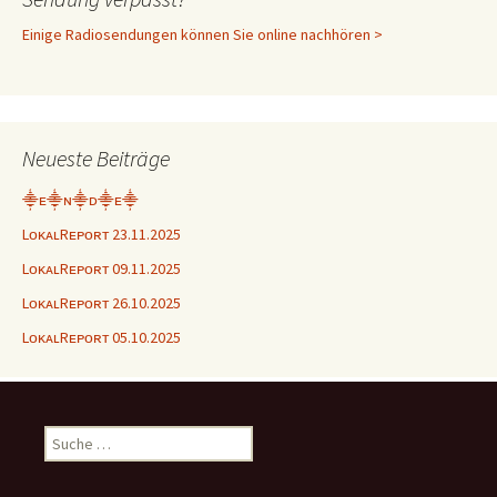
Einige Radiosendungen können Sie online nachhören >
Neueste Beiträge
⸎ᴇ⸎ɴ⸎ᴅ⸎ᴇ⸎
LᴏᴋᴀʟRᴇᴘᴏʀᴛ 23.11.2025
LᴏᴋᴀʟRᴇᴘᴏʀᴛ 09.11.2025
LᴏᴋᴀʟRᴇᴘᴏʀᴛ 26.10.2025
LᴏᴋᴀʟRᴇᴘᴏʀᴛ 05.10.2025
Suche
nach: