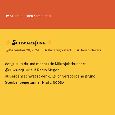
Schreibe einen Kommentar
₷ᴄʜᴡᴀʀƶʄᴜɴᴋ
Dezember 20, 2024
Uncategorized
Jens Schwarz
der Ʝ℮ɴꜱ is da und macht ℮in Mikrojahrhundert
₷ᴄʜᴡᴀʀƶʄᴜɴᴋ auf Radio Siegen.
außerdem schwätzt der kürzlich verstorbene Bruno
Steuber Seijerlänner Platt. ɴᴏᴅᴅᴀ