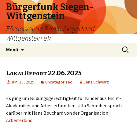
Bürgerfunk Siegen-
Wittgenstein
Förderverein Radio Siegerland-
Wittgenstein e.V.
Springe
Suche
Menü
zum
nach:
Inhalt
LᴏᴋᴀʟRᴇᴘᴏʀᴛ 22.06.2025
Juni 18, 2025
Uncategorized
Jens Schwarz
Es ging um Bildungsgerechtigkeit für Kinder aus Nicht-
Akademiker und Arbeiterfamilien. Ulla Schreiber sprach
darüber mit Hans Bouchard von der Organisation
Arbeiterkind.