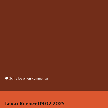
Schreibe einen Kommentar
LᴏᴋᴀʟRᴇᴘᴏʀᴛ 09.02.2025