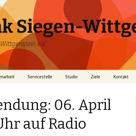
k Siegen-Wittg
ittgenstein e.V.
narbeit
Servicestelle
Studio
Ziele
Kontakt
25 Jahre Bürgerfunk
ndung: 06. April
Uhr auf Radio