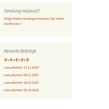
Sendung verpasst?
Einige Radiosendungen können Sie online
nachhören >
Neueste Beiträge
⸎ᴇ⸎ɴ⸎ᴅ⸎ᴇ⸎
LᴏᴋᴀʟRᴇᴘᴏʀᴛ 23.11.2025
LᴏᴋᴀʟRᴇᴘᴏʀᴛ 09.11.2025
LᴏᴋᴀʟRᴇᴘᴏʀᴛ 26.10.2025
LᴏᴋᴀʟRᴇᴘᴏʀᴛ 05.10.2025