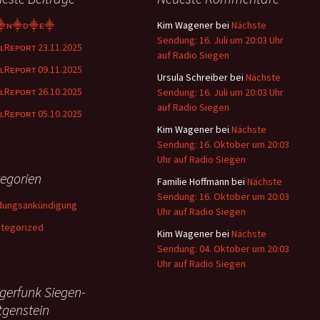
⸎ɴ⸎ᴅ⸎ᴇ⸎
Kim Wagener
bei
Nächste
Sendung: 16. Juli um 20:03 Uhr
ʟRᴇᴘᴏʀᴛ 23.11.2025
auf Radio Siegen
ʟRᴇᴘᴏʀᴛ 09.11.2025
Ursula Schreiber
bei
Nächste
ʟRᴇᴘᴏʀᴛ 26.10.2025
Sendung: 16. Juli um 20:03 Uhr
auf Radio Siegen
ʟRᴇᴘᴏʀᴛ 05.10.2025
Kim Wagener
bei
Nächste
Sendung: 16. Oktober um 20:03
Uhr auf Radio Siegen
egorien
Familie Hoffmann
bei
Nächste
Sendung: 16. Oktober um 20:03
dungsankündigung
Uhr auf Radio Siegen
tegorized
Kim Wagener
bei
Nächste
Sendung: 04. Oktober um 20:03
Uhr auf Radio Siegen
gerfunk Siegen-
tgenstein