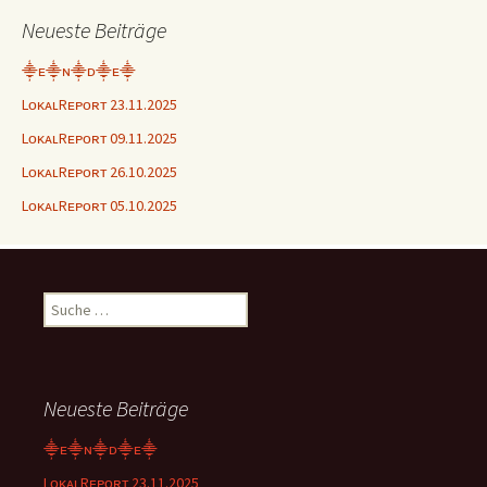
Neueste Beiträge
⸎ᴇ⸎ɴ⸎ᴅ⸎ᴇ⸎
LᴏᴋᴀʟRᴇᴘᴏʀᴛ 23.11.2025
LᴏᴋᴀʟRᴇᴘᴏʀᴛ 09.11.2025
LᴏᴋᴀʟRᴇᴘᴏʀᴛ 26.10.2025
LᴏᴋᴀʟRᴇᴘᴏʀᴛ 05.10.2025
Suche
nach:
Neueste Beiträge
⸎ᴇ⸎ɴ⸎ᴅ⸎ᴇ⸎
LᴏᴋᴀʟRᴇᴘᴏʀᴛ 23.11.2025