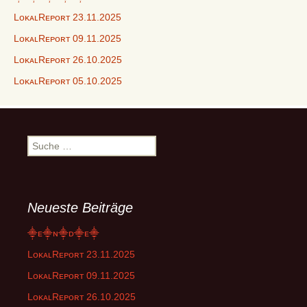
LᴏᴋᴀʟRᴇᴘᴏʀᴛ 23.11.2025
LᴏᴋᴀʟRᴇᴘᴏʀᴛ 09.11.2025
LᴏᴋᴀʟRᴇᴘᴏʀᴛ 26.10.2025
LᴏᴋᴀʟRᴇᴘᴏʀᴛ 05.10.2025
Suche
nach:
Neueste Beiträge
⸎ᴇ⸎ɴ⸎ᴅ⸎ᴇ⸎
LᴏᴋᴀʟRᴇᴘᴏʀᴛ 23.11.2025
LᴏᴋᴀʟRᴇᴘᴏʀᴛ 09.11.2025
LᴏᴋᴀʟRᴇᴘᴏʀᴛ 26.10.2025