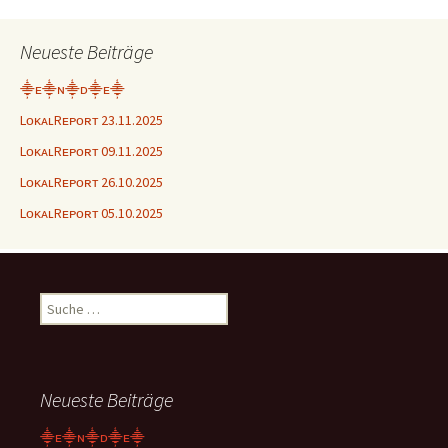
Neueste Beiträge
⸎ᴇ⸎ɴ⸎ᴅ⸎ᴇ⸎
LᴏᴋᴀʟRᴇᴘᴏʀᴛ 23.11.2025
LᴏᴋᴀʟRᴇᴘᴏʀᴛ 09.11.2025
LᴏᴋᴀʟRᴇᴘᴏʀᴛ 26.10.2025
LᴏᴋᴀʟRᴇᴘᴏʀᴛ 05.10.2025
Suche
nach:
Neueste Beiträge
⸎ᴇ⸎ɴ⸎ᴅ⸎ᴇ⸎