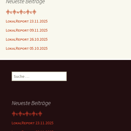
Neueste Beiträge
⸎ᴇ⸎ɴ⸎ᴅ⸎ᴇ⸎
LᴏᴋᴀʟRᴇᴘᴏʀᴛ 23.11.2025
LᴏᴋᴀʟRᴇᴘᴏʀᴛ 09.11.2025
LᴏᴋᴀʟRᴇᴘᴏʀᴛ 26.10.2025
LᴏᴋᴀʟRᴇᴘᴏʀᴛ 05.10.2025
Suche
nach:
Neueste Beiträge
⸎ᴇ⸎ɴ⸎ᴅ⸎ᴇ⸎
LᴏᴋᴀʟRᴇᴘᴏʀᴛ 23.11.2025