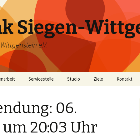
k Siegen-Wittg
ittgenstein e.V.
narbeit
Servicestelle
Studio
Ziele
Kontakt
25 Jahre Bürgerfunk
endung: 06.
um 20:03 Uhr