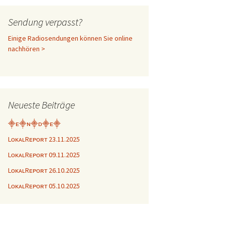
Sendung verpasst?
Einige Radiosendungen können Sie online
nachhören >
Neueste Beiträge
⸎ᴇ⸎ɴ⸎ᴅ⸎ᴇ⸎
LᴏᴋᴀʟRᴇᴘᴏʀᴛ 23.11.2025
LᴏᴋᴀʟRᴇᴘᴏʀᴛ 09.11.2025
LᴏᴋᴀʟRᴇᴘᴏʀᴛ 26.10.2025
LᴏᴋᴀʟRᴇᴘᴏʀᴛ 05.10.2025