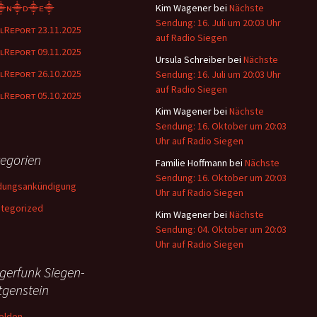
⸎ɴ⸎ᴅ⸎ᴇ⸎
Kim Wagener
bei
Nächste
Sendung: 16. Juli um 20:03 Uhr
ʟRᴇᴘᴏʀᴛ 23.11.2025
auf Radio Siegen
ʟRᴇᴘᴏʀᴛ 09.11.2025
Ursula Schreiber
bei
Nächste
ʟRᴇᴘᴏʀᴛ 26.10.2025
Sendung: 16. Juli um 20:03 Uhr
auf Radio Siegen
ʟRᴇᴘᴏʀᴛ 05.10.2025
Kim Wagener
bei
Nächste
Sendung: 16. Oktober um 20:03
Uhr auf Radio Siegen
egorien
Familie Hoffmann
bei
Nächste
Sendung: 16. Oktober um 20:03
dungsankündigung
Uhr auf Radio Siegen
tegorized
Kim Wagener
bei
Nächste
Sendung: 04. Oktober um 20:03
Uhr auf Radio Siegen
gerfunk Siegen-
tgenstein
elden